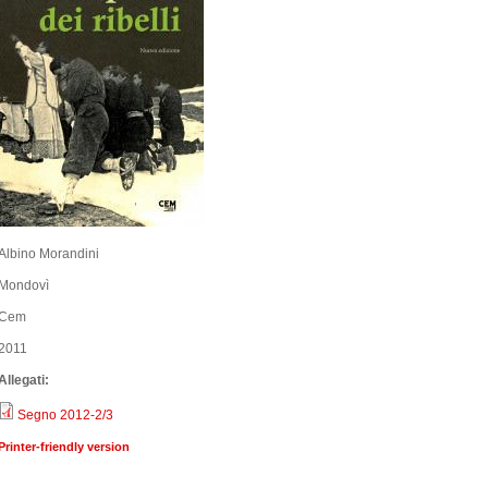
Albino Morandini
Mondovì
Cem
2011
Allegati:
Segno 2012-2/3
Printer-friendly version