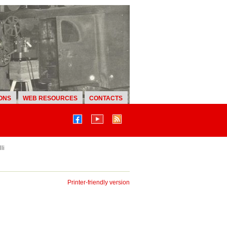
ONS
WEB RESOURCES
CONTACTS
li
Printer-friendly version