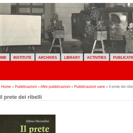
OME
INSTITUTE
ARCHIVES
LIBRARY
ACTIVITIES
PUBLICATI
Home
»
Pubblicazioni
»
Altre pubblicazioni
»
Pubblicazioni varie
» Il prete dei ribel
Il prete dei ribelli