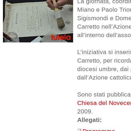
La giornata, coordi
Miano e Paolo Trion
Sigismondi e Domen
Carretto nell’Azion
all’interno dell’ass
L’iniziativa si inse
Carretto, per ricor
diocesi umbre, dai p
dall’Azione cattolic
Sono stati pubblica
Chiesa del Novece
2009.
Allegati: