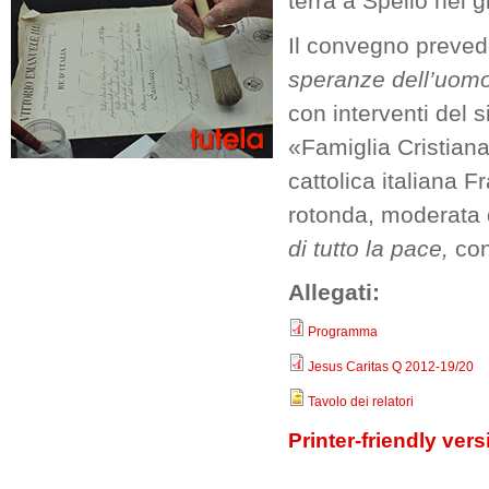
terrà a Spello nei g
Il convegno prevede
speranze dell’uomo
con interventi del s
«Famiglia Cristiana
cattolica italiana F
rotonda, moderata d
di tutto la pace,
con
Allegati:
Programma
Jesus Caritas Q 2012-19/20
Tavolo dei relatori
Printer-friendly vers