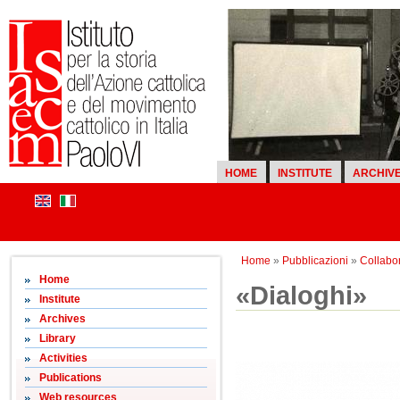
HOME
INSTITUTE
ARCHIV
Home
»
Pubblicazioni
»
Collabor
Home
«Dialoghi»
Institute
Archives
Library
Activities
Publications
Web resources