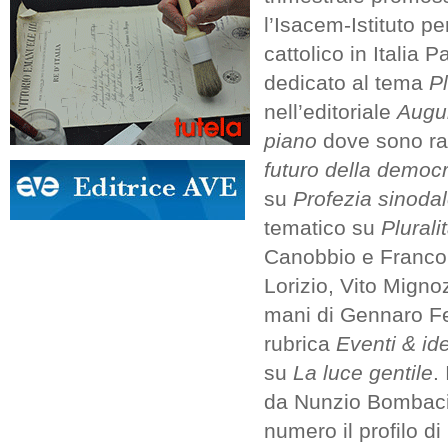
l’Isacem-Istituto pe
cattolico in Italia P
dedicato al tema
Pl
nell’editoriale
Augur
piano
dove sono rac
futuro della democr
su
Profezia sinoda
tematico su
Plurali
Canobbio e Franco M
Lorizio, Vito Migno
mani di Gennaro Fer
rubrica
Eventi & id
su
La luce gentile
.
da Nunzio Bombaci, 
numero il profilo d