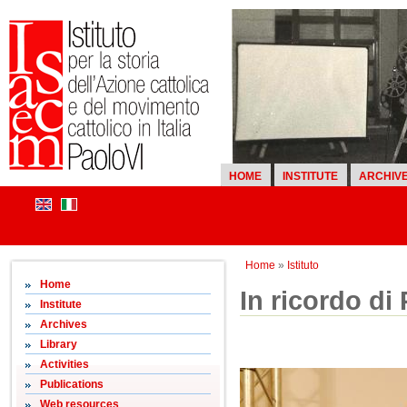
HOME
INSTITUTE
ARCHIV
Home
»
Istituto
Home
In ricordo di 
Institute
Archives
Library
Activities
Publications
Web resources