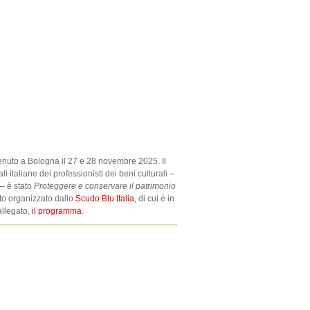
enuto a Bologna il 27 e 28 novembre 2025. Il
 italiane dei professionisti dei beni culturali –
– è stato
Proteggere e conservare il patrimonio
nto organizzato dallo
Scudo Blu Italia
, di cui è in
allegato,
il programma
.