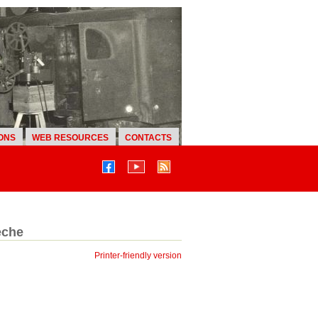
ONS
WEB RESOURCES
CONTACTS
eche
Printer-friendly version