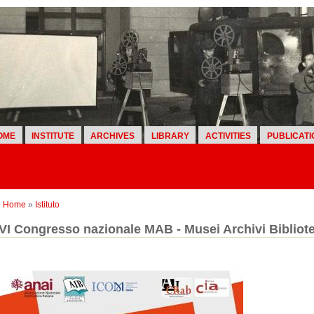
OME
INSTITUTE
ARCHIVES
LIBRARY
ACTIVITIES
PUBLICATI
Home
»
Istituto
VI Congresso nazionale MAB - Musei Archivi Bibliot