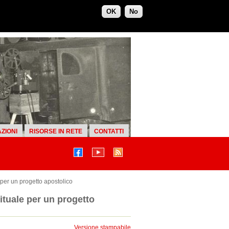
OK
No
ZIONI
RISORSE IN RETE
CONTATTI
 per un progetto apostolico
ituale per un progetto
Versione stampabile