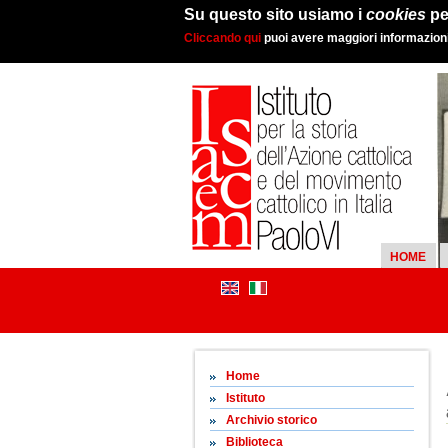
Su questo sito usiamo i
cookies
pe
Cliccando qui
puoi avere maggiori informazioni 
HOME
Home
Istituto
Archivio storico
Biblioteca