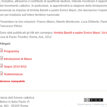
L’iniziativa, attraverso il contributo di qualificati studiosi, intende ricostruire il rapp
del movimento cattolico. In particolare, si approfondirà la stagione della fondazione
avvenuta su impulso di Armida Barelli e padre Enrico Mauri, che lanciarono l’esper
per poi irradiarla sull’intero territorio nazionale.
Presentano le loro relazioni: Franco Miano, Alberto Monticone, Luca Diliberto, Paolo
Francesco Pilloni.
Sono stati pubblicati gli Atti del convegno:
Armida Barelli e padre Enrico Mauri. Un'a
cura di Paolo Trionfini, Roma, Ave, 2012.
Allegati:
Programma
Introduzione di Miano
Segno 2010-9/10
Testimonianza
Versione stampabile
 storia dell’Azione cattolica
olico in Italia Paolo VI
Quest'opera è distribuita 
elia, 481 - 00165 Roma