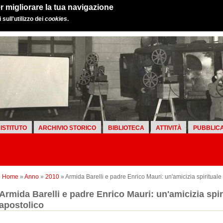
r migliorare la tua navigazione
sull'utilizzo dei
cookies
.
ISTITUTO
ARCHIVIO STORICO
BIBLIOTECA
ATTIVITÀ
PUBBLICA
Home
»
Anno
»
2010
» Armida Barelli e padre Enrico Mauri: un'amicizia spirituale
Armida Barelli e padre Enrico Mauri: un'amicizia spir
apostolico