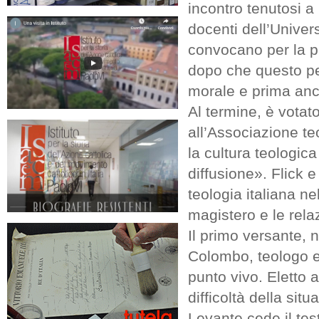
incontro tenutosi 
docenti dell’Univer
convocano per la pri
dopo che questo per
morale e prima anco
Al termine, è votat
all’Associazione te
la cultura teologica
diffusione». Flick 
teologia italiana ne
magistero e le rela
Il primo versante, n
Colombo, teologo e
punto vivo. Eletto 
difficoltà della sit
Levante cede il tes