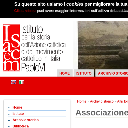
Su questo sito usiamo i
cookies
per migliorare la tu
Cliccando qui
puoi avere maggiori informazioni sull'utilizzo dei
cookie
HOME
ISTITUTO
ARCHIVIO STORI
Home
»
Archivio storico
»
Altri fo
Home
Associazione 
Istituto
Archivio storico
Biblioteca