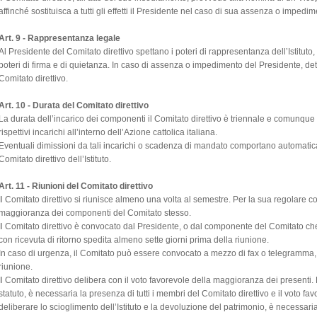
affinché sostituisca a tutti gli effetti il Presidente nel caso di sua assenza o impedim
Art. 9 - Rappresentanza legale
Al Presidente del Comitato direttivo spettano i poteri di rappresentanza dell’Istituto, ne
poteri di firma e di quietanza. In caso di assenza o impedimento del Presidente, dett
Comitato direttivo.
Art. 10 - Durata del Comitato direttivo
La durata dell’incarico dei componenti il Comitato direttivo è triennale e comunqu
rispettivi incarichi all’interno dell’Azione cattolica italiana.
Eventuali dimissioni da tali incarichi o scadenza di mandato comportano automat
Comitato direttivo dell’Istituto.
Art. 11 - Riunioni del Comitato direttivo
Il Comitato direttivo si riunisce almeno una volta al semestre. Per la sua regolare 
maggioranza dei componenti del Comitato stesso.
Il Comitato direttivo è convocato dal Presidente, o dal componente del Comitato ch
con ricevuta di ritorno spedita almeno sette giorni prima della riunione.
In caso di urgenza, il Comitato può essere convocato a mezzo di fax o telegramma, 
riunione.
Il Comitato direttivo delibera con il voto favorevole della maggioranza dei presenti. P
statuto, è necessaria la presenza di tutti i membri del Comitato direttivo e il voto f
deliberare lo scioglimento dell’Istituto e la devoluzione del patrimonio, è necessari