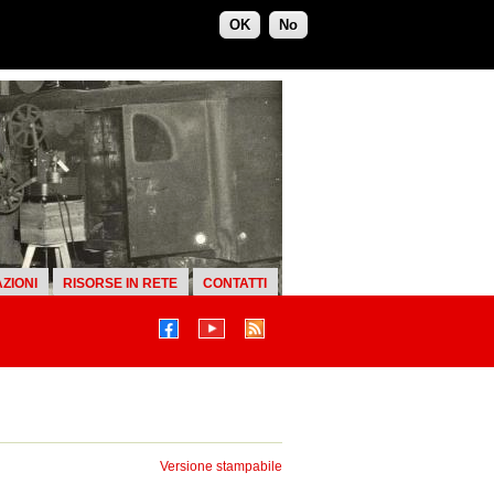
OK
No
ZIONI
RISORSE IN RETE
CONTATTI
Versione stampabile