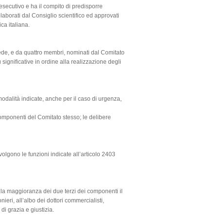
 esecutivo e ha il compito di predisporre
laborati dal Consiglio scientifico ed approvati
ca italiana.
iede, e da quattro membri, nominati dal Comitato
 significative in ordine alla realizzazione degli
odalità indicate, anche per il caso di urgenza,
omponenti del Comitato stesso; le delibere
svolgono le funzioni indicate all’articolo 2403
n la maggioranza dei due terzi dei componenti il
ieri, all’albo dei dottori commercialisti,
 di grazia e giustizia.