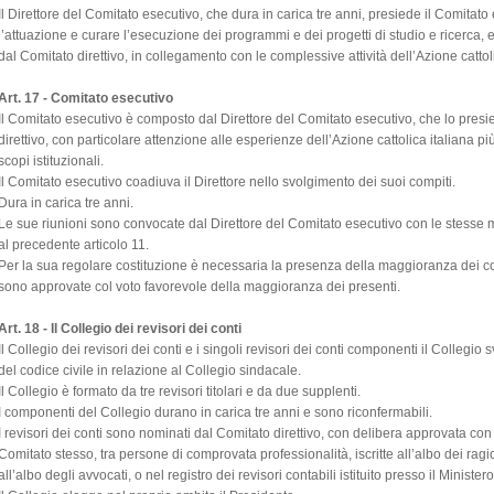
Il Direttore del Comitato esecutivo, che dura in carica tre anni, presiede il Comitato
l’attuazione e curare l’esecuzione dei programmi e dei progetti di studio e ricerca, e
dal Comitato direttivo, in collegamento con le complessive attività dell’Azione cattoli
Art. 17 - Comitato esecutivo
Il Comitato esecutivo è composto dal Direttore del Comitato esecutivo, che lo pres
direttivo, con particolare attenzione alle esperienze dell’Azione cattolica italiana più
scopi istituzionali.
Il Comitato esecutivo coadiuva il Direttore nello svolgimento dei suoi compiti.
Dura in carica tre anni.
Le sue riunioni sono convocate dal Direttore del Comitato esecutivo con le stesse m
al precedente articolo 11.
Per la sua regolare costituzione è necessaria la presenza della maggioranza dei c
sono approvate col voto favorevole della maggioranza dei presenti.
Art. 18 - Il Collegio dei revisori dei conti
Il Collegio dei revisori dei conti e i singoli revisori dei conti componenti il Collegio 
del codice civile in relazione al Collegio sindacale.
Il Collegio è formato da tre revisori titolari e da due supplenti.
I componenti del Collegio durano in carica tre anni e sono riconfermabili.
I revisori dei conti sono nominati dal Comitato direttivo, con delibera approvata co
Comitato stesso, tra persone di comprovata professionalità, iscritte all’albo dei ragion
all’albo degli avvocati, o nel registro dei revisori contabili istituito presso il Ministero