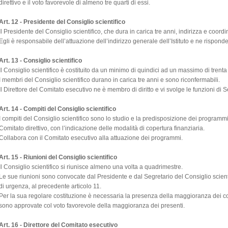
direttivo e il voto favorevole di almeno tre quarti di essi.
Art. 12 - Presidente del Consiglio scientifico
Il Presidente del Consiglio scientifico, che dura in carica tre anni, indirizza e coordi
Egli è responsabile dell’attuazione dell’indirizzo generale dell’Istituto e ne risponde
Art. 13 - Consiglio scientifico
Il Consiglio scientifico è costituito da un minimo di quindici ad un massimo di trent
I membri del Consiglio scientifico durano in carica tre anni e sono riconfermabili.
Il Direttore del Comitato esecutivo ne è membro di diritto e vi svolge le funzioni di 
Art. 14 - Compiti del Consiglio scientifico
I compiti del Consiglio scientifico sono lo studio e la predisposizione dei programmi
Comitato direttivo, con l’indicazione delle modalità di copertura finanziaria.
Collabora con il Comitato esecutivo alla attuazione dei programmi.
Art. 15 - Riunioni del Consiglio scientifico
Il Consiglio scientifico si riunisce almeno una volta a quadrimestre.
Le sue riunioni sono convocate dal Presidente e dal Segretario del Consiglio scienti
di urgenza, al precedente articolo 11.
Per la sua regolare costituzione è necessaria la presenza della maggioranza dei c
sono approvate col voto favorevole della maggioranza dei presenti.
Art. 16 - Direttore del Comitato esecutivo