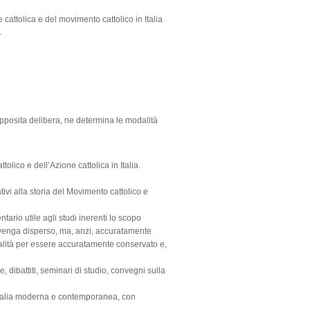
 cattolica e del movimento cattolico in Italia
.
 apposita delibera, ne determina le modalità
tolico e dell’Azione cattolica in Italia.
ivi alla storia del Movimento cattolico e
ario utile agli studi inerenti lo scopo
n venga disperso, ma, anzi, accuratamente
finalità per essere accuratamente conservato e,
 dibattiti, seminari di studio, convegni sulla
ll’Italia moderna e contemporanea, con