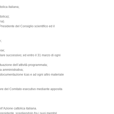
olica italiana;
olica);
na).
 Presidente del Consiglio scientifico ed il
e;
ese;
lare successivo; ed entro il 31 marzo di ogni
ttuazione dell’attività programmata;
ra amministrativa;
i documentazione Icas e ad ogni altro materiale
ettore del Comitato esecutivo mediante apposita
ll’Azione cattolica italiana.
presidente, scegliendolo fra i suoi membri,