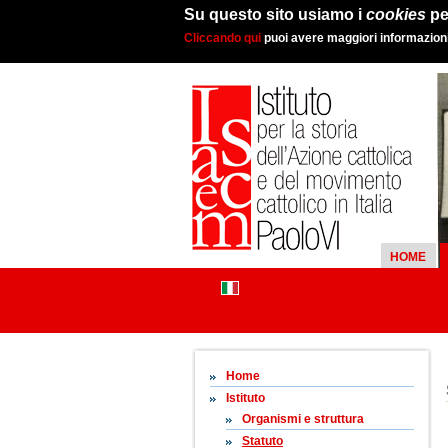
Su questo sito usiamo i
cookies
pe
Cliccando qui
puoi avere maggiori informazioni 
HOME
Home
Istituto
Organismi e struttura
Statuto