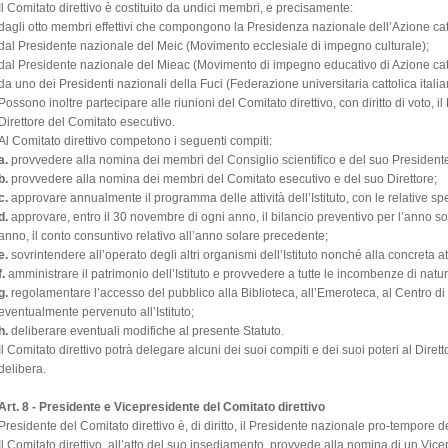
Il Comitato direttivo è costituito da undici membri, e precisamente:
dagli otto membri effettivi che compongono la Presidenza nazionale dell’Azione catt
dal Presidente nazionale del Meic (Movimento ecclesiale di impegno culturale);
dal Presidente nazionale del Mieac (Movimento di impegno educativo di Azione catt
da uno dei Presidenti nazionali della Fuci (Federazione universitaria cattolica italia
Possono inoltre partecipare alle riunioni del Comitato direttivo, con diritto di voto, il
Direttore del Comitato esecutivo.
Al Comitato direttivo competono i seguenti compiti:
a.
provvedere alla nomina dei membri del Consiglio scientifico e del suo President
b.
provvedere alla nomina dei membri del Comitato esecutivo e del suo Direttore;
c.
approvare annualmente il programma delle attività dell’Istituto, con le relative sp
d.
approvare, entro il 30 novembre di ogni anno, il bilancio preventivo per l’anno so
anno, il conto consuntivo relativo all’anno solare precedente;
e.
sovrintendere all’operato degli altri organismi dell’Istituto nonché alla concreta a
f.
amministrare il patrimonio dell’Istituto e provvedere a tutte le incombenze di natu
g.
regolamentare l’accesso del pubblico alla Biblioteca, all’Emeroteca, al Centro d
eventualmente pervenuto all’Istituto;
h.
deliberare eventuali modifiche al presente Statuto.
Il Comitato direttivo potrà delegare alcuni dei suoi compiti e dei suoi poteri al Dir
delibera.
Art. 8 - Presidente e Vicepresidente del Comitato direttivo
Presidente del Comitato direttivo è, di diritto, il Presidente nazionale pro-tempore de
Il Comitato direttivo, all’atto del suo insediamento, provvede alla nomina di un Vice