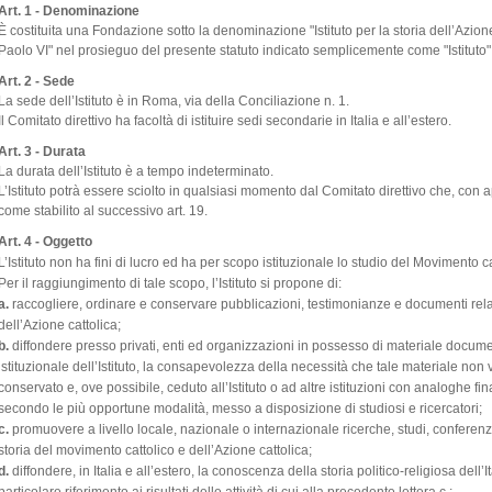
Art. 1 -
Denominazione
È costituita una Fondazione sotto la denominazione "Istituto per la storia dell’Azione
Paolo VI" nel prosieguo del presente statuto indicato semplicemente come "Istituto"
Art. 2 - Sede
La sede dell’Istituto è in Roma, via della Conciliazione n. 1.
Il Comitato direttivo ha facoltà di istituire sedi secondarie in Italia e all’estero.
Art. 3 - Durata
La durata dell’Istituto è a tempo indeterminato.
L’Istituto potrà essere sciolto in qualsiasi momento dal Comitato direttivo che, con
come stabilito al successivo art. 19.
Art. 4 - Oggetto
L’Istituto non ha fini di lucro ed ha per scopo istituzionale lo studio del Movimento cat
Per il raggiungimento di tale scopo, l’Istituto si propone di:
a.
raccogliere, ordinare e conservare pubblicazioni, testimonianze e documenti relat
dell’Azione cattolica;
b.
diffondere presso privati, enti ed organizzazioni in possesso di materiale document
istituzionale dell’Istituto, la consapevolezza della necessità che tale materiale no
conservato e, ove possibile, ceduto all’Istituto o ad altre istituzioni con analoghe 
secondo le più opportune modalità, messo a disposizione di studiosi e ricercatori;
c.
promuovere a livello locale, nazionale o internazionale ricerche, studi, conferenze,
storia del movimento cattolico e dell’Azione cattolica;
d.
diffondere, in Italia e all’estero, la conoscenza della storia politico-religiosa de