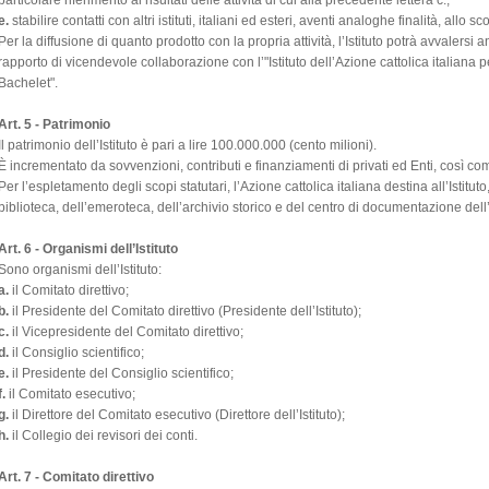
particolare riferimento ai risultati delle attività di cui alla precedente lettera c.;
e.
stabilire contatti con altri istituti, italiani ed esteri, aventi analoghe finalità, allo s
Per la diffusione di quanto prodotto con la propria attività, l’Istituto potrà avvalersi a
rapporto di vicendevole collaborazione con l’"Istituto dell’Azione cattolica italiana per
Bachelet".
Art. 5 - Patrimonio
Il patrimonio dell’Istituto è pari a lire 100.000.000 (cento milioni).
È incrementato da sovvenzioni, contributi e finanziamenti di privati ed Enti, così com
Per l’espletamento degli scopi statutari, l’Azione cattolica italiana destina all’Istituto
biblioteca, dell’emeroteca, dell’archivio storico e del centro di documentazione dell’Icas
Art. 6 - Organismi dell’Istituto
Sono organismi dell’Istituto:
a.
il Comitato direttivo;
b.
il Presidente del Comitato direttivo (Presidente dell’Istituto);
c.
il Vicepresidente del Comitato direttivo;
d.
il Consiglio scientifico;
e.
il Presidente del Consiglio scientifico;
f.
il Comitato esecutivo;
g.
il Direttore del Comitato esecutivo (Direttore dell’Istituto);
h.
il Collegio dei revisori dei conti.
Art. 7 - Comitato direttivo