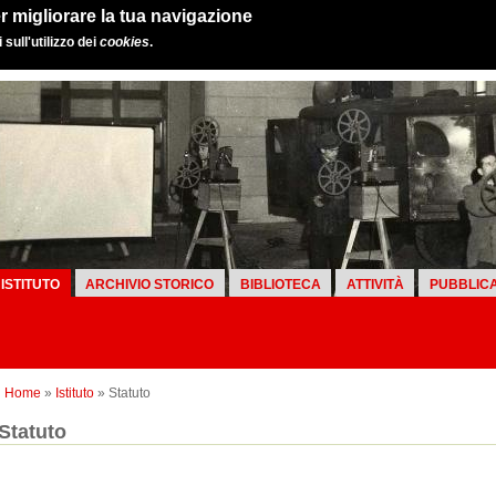
r migliorare la tua navigazione
sull'utilizzo dei
cookies
.
ISTITUTO
ARCHIVIO STORICO
BIBLIOTECA
ATTIVITÀ
PUBBLICA
Home
»
Istituto
» Statuto
Statuto