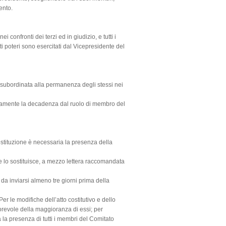
ento.
i confronti dei terzi ed in giudizio, e tutti i
i poteri sono esercitati dal Vicepresidente del
e subordinata alla permanenza degli stessi nei
icamente la decadenza dal ruolo di membro del
costituzione è necessaria la presenza della
e lo sostituisce, a mezzo lettera raccomandata
da inviarsi almeno tre giorni prima della
er le modifiche dell’atto costitutivo e dello
avorevole della maggioranza di essi; per
a la presenza di tutti i membri del Comitato