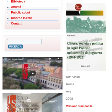
Biblioteca
Attività
Pubblicazioni
Risorse in rete
Contatti
Rita Visini
Roma
Ave
2008
Versione stampabile