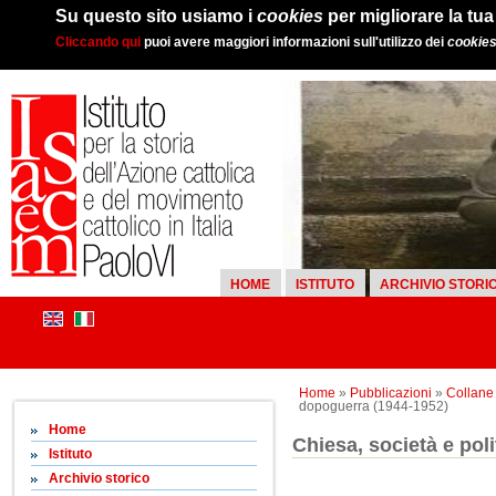
Su questo sito usiamo i
cookies
per migliorare la tu
Cliccando qui
puoi avere maggiori informazioni sull'utilizzo dei
cookie
HOME
ISTITUTO
ARCHIVIO STORI
Home
»
Pubblicazioni
»
Collane d
dopoguerra (1944-1952)
Home
Chiesa, società e pol
Istituto
Archivio storico