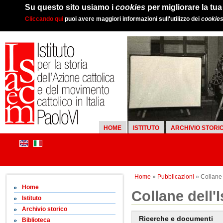
Su questo sito usiamo i
cookies
per migliorare la tu
Cliccando qui
puoi avere maggiori informazioni sull'utilizzo dei
cookie
HOME
ISTITUTO
ARCHIVIO STORI
Home
»
Pubblicazioni
» Collane d
Home
Collane dell'I
Istituto
Archivio storico
Ricerche e documenti
Biblioteca