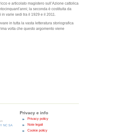
ricco e articolato magistero sull’Azione cattolica
entocinquant’anni; la seconda è costituita da
n varie sedi tra il 1929 e il 2011.
re in tutta la vasta letteratura storiografica
a prima volta che questo argomento viene
Privacy e info
Privacy policy
con
Note legali
BY NC SA
Cookie policy