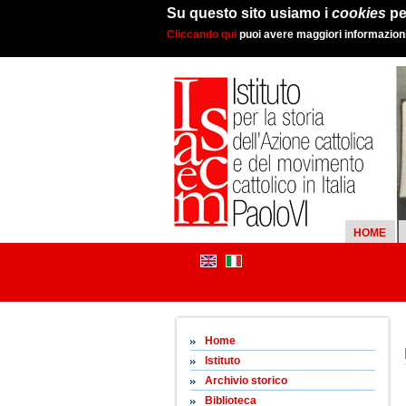
Su questo sito usiamo i
cookies
pe
Cliccando qui
puoi avere maggiori informazioni 
HOME
Home
Istituto
Archivio storico
Biblioteca