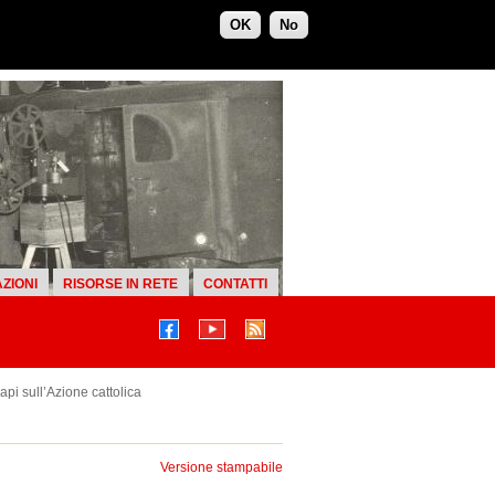
OK
No
ZIONI
RISORSE IN RETE
CONTATTI
api sull’Azione cattolica
Versione stampabile