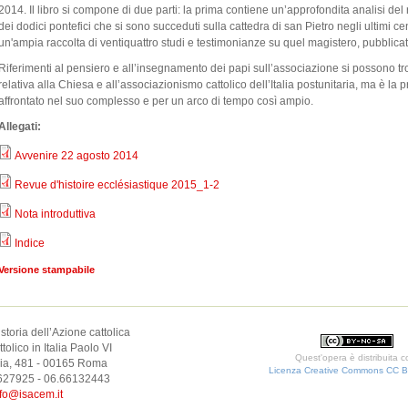
2014. Il libro si compone di due parti: la prima contiene un’approfondita analisi del 
dei dodici pontefici che si sono succeduti sulla cattedra di san Pietro negli ultimi c
un'ampia raccolta di ventiquattro studi e testimonianze su quel magistero, pubblicati i
Riferimenti al pensiero e all’insegnamento dei papi sull’associazione si possono trova
relativa alla Chiesa e all’associazionismo cattolico dell’Italia postunitaria, ma è l
affrontato nel suo complesso e per un arco di tempo così ampio.
Allegati:
Avvenire 22 agosto 2014
Revue d'histoire ecclésiastique 2015_1-2
Nota introduttiva
Indice
Versione stampabile
 storia dell’Azione cattolica
olico in Italia Paolo VI
Quest'opera è distribuita 
elia, 481 - 00165 Roma
Licenza Creative Commons CC 
6627925 - 06.66132443
fo@isacem.it