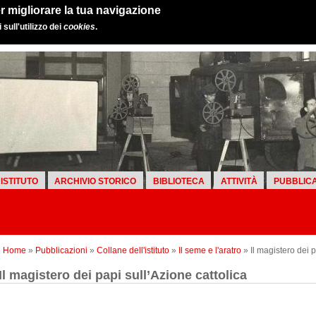
r migliorare la tua navigazione
sull'utilizzo dei
cookies
.
ISTITUTO
ARCHIVIO STORICO
BIBLIOTECA
ATTIVITÀ
PUBBLICA
Home
»
Pubblicazioni
»
Collane dell'istituto
»
Il seme e l'aratro
» Il magistero dei p
Il magistero dei papi sull’Azione cattolica