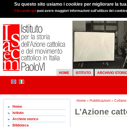
Su questo sito usiamo i
cookies
per migliorare la tu
Cliccando qui
puoi avere maggiori informazioni sull'utilizzo dei
cookie
HOME
ISTITUTO
ARCHIVIO STORI
Home
»
Pubblicazioni
»
Collane d
Home
L’Azione catt
Istituto
Archivio storico
Biblioteca