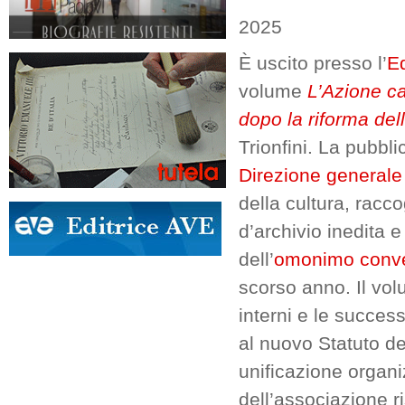
2025
È uscito presso l’
Ed
volume
L’Azione ca
dopo la riforma del
Trionfini. La pubbl
Direzione generale E
della cultura, racco
d’archivio inedita e
dell’
omonimo conv
scorso anno. Il vol
interni e le success
al nuovo Statuto de
unificazione organi
dell’associazione ri