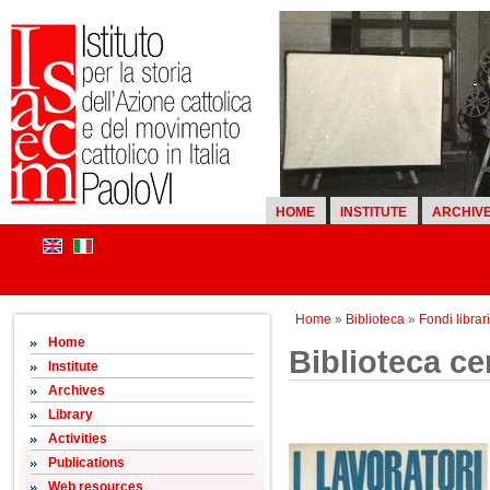
HOME
INSTITUTE
ARCHIV
Home
»
Biblioteca
»
Fondi librari
Home
Biblioteca cen
Institute
Archives
Library
Activities
Publications
Web resources