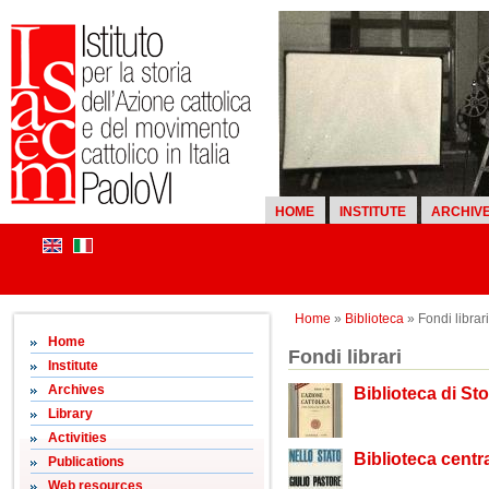
HOME
INSTITUTE
ARCHIV
Home
»
Biblioteca
» Fondi librari
Home
Fondi librari
Institute
Archives
Biblioteca di S
Library
Activities
Biblioteca centra
Publications
Web resources