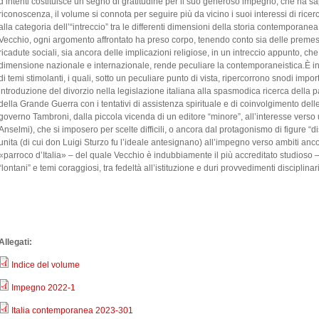
d’intenti costituisce un segno di gratitudine per il suo generoso impegno, che ha sa
riconoscenza, il volume si connota per seguire più da vicino i suoi interessi di ricer
alla categoria dell’“intreccio” tra le differenti dimensioni della storia contemporanea
Vecchio, ogni argomento affrontato ha preso corpo, tenendo conto sia delle premesse c
ricadute sociali, sia ancora delle implicazioni religiose, in un intreccio appunto, ch
dimensione nazionale e internazionale, rende peculiare la contemporaneistica.È in 
di temi stimolanti, i quali, sotto un peculiare punto di vista, ripercorrono snodi imp
introduzione del divorzio nella legislazione italiana alla spasmodica ricerca della pa
della Grande Guerra con i tentativi di assistenza spirituale e di coinvolgimento dell
governo Tambroni, dalla piccola vicenda di un editore “minore”, all’interesse vers
Anselmi), che si imposero per scelte difficili, o ancora dal protagonismo di figure “d
unita (di cui don Luigi Sturzo fu l’ideale antesignano) all’impegno verso ambiti anco
«parroco d’Italia» – del quale Vecchio è indubbiamente il più accreditato studioso –, 
“lontani” e temi coraggiosi, tra fedeltà all’istituzione e duri provvedimenti disciplinari
Allegati:
Indice del volume
Impegno 2022-1
Italia contemporanea 2023-301