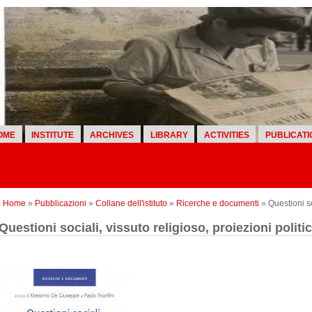
OME
INSTITUTE
ARCHIVES
LIBRARY
ACTIVITIES
PUBLICATI
Home
»
Pubblicazioni
»
Collane dell'istituto
»
Ricerche e documenti
» Questioni so
Questioni sociali, vissuto religioso, proiezioni politi