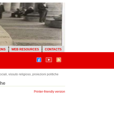
ONS
WEB RESOURCES
CONTACTS
ciali, vissuto religioso, proiezioni politiche
che
Printer-friendly version