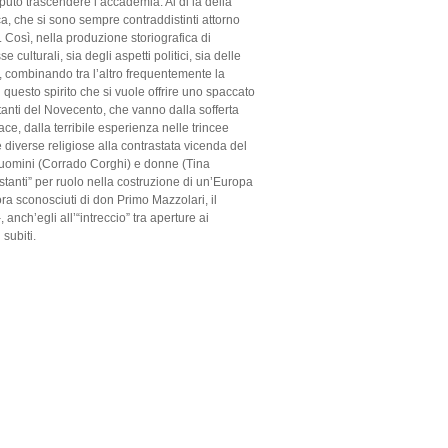
puto trascendere l’accademia. Al di là della
ca, che si sono sempre contraddistinti attorno
. Così, nella produzione storiografica di
ulturali, sia degli aspetti politici, sia delle
e, combinando tra l’altro frequentemente la
questo spirito che si vuole offrire uno spaccato
ortanti del Novecento, che vanno dalla sofferta
ce, dalla terribile esperienza nelle trincee
e diverse religiose alla contrastata vicenda del
o uomini (Corrado Corghi) e donne (Tina
istanti” per ruolo nella costruzione di un’Europa
ra sconosciuti di don Primo Mazzolari, il
anch’egli all’“intreccio” tra aperture ai
 subiti.