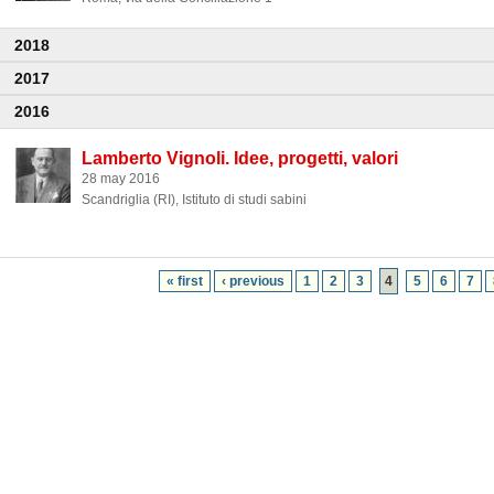
2018
2017
2016
Lamberto Vignoli. Idee, progetti, valori
28 may 2016
Scandriglia (RI), Istituto di studi sabini
« first
‹ previous
1
2
3
4
5
6
7