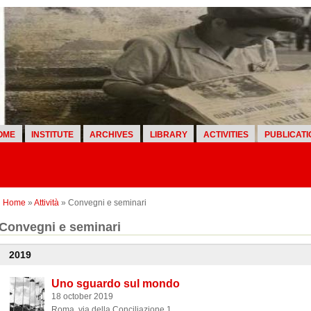
OME
INSTITUTE
ARCHIVES
LIBRARY
ACTIVITIES
PUBLICATI
Home
»
Attività
» Convegni e seminari
Convegni e seminari
2019
Uno sguardo sul mondo
18 october 2019
Roma, via della Conciliazione 1