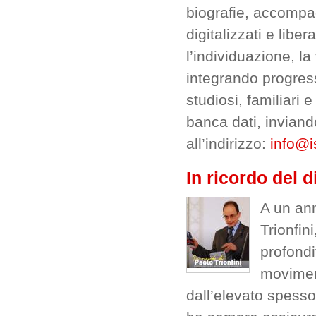
biografie, accompag
digitalizzati e lib
l’individuazione, la
integrando progres
studiosi, familiari e
banca dati, invian
all’indirizzo:
info@i
In ricordo del d
A un an
Trionfin
profondi
moviment
dall’elevato spessor