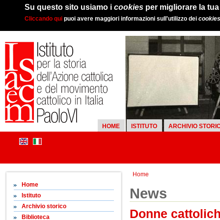
Su questo sito usiamo i
cookies
per migliorare la tu
Cliccando qui
puoi avere maggiori informazioni sull'utilizzo dei
cookie
HOME
ISTITUTO
ARCHIVIO STORI
Home
Home
News
Istituto
Archivio storico
Donne cattolich
Biblioteca