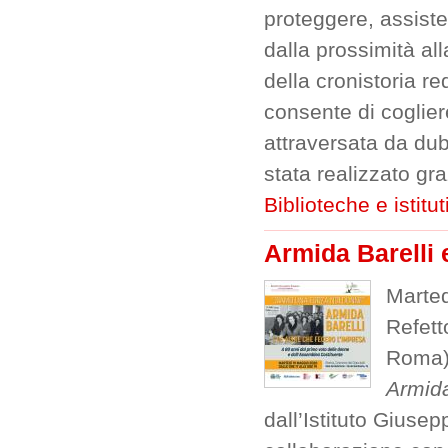
proteggere, assiste
dalla prossimità all
della cronistoria re
consente di coglier
attraversata da dub
stata realizzato gr
Biblioteche e istitut
Armida Barelli e
Marted
Refett
Roma),
Armida
dall’Istituto Giusep