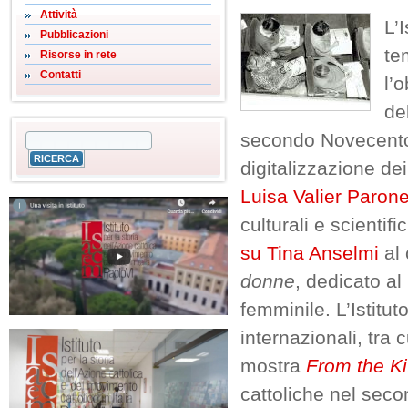
Attività
L’
Pubblicazioni
t
Risorse in rete
Contatti
l’
de
secondo Novecento.
digitalizzazione dei
Luisa Valier Parone
culturali e scientifi
su Tina Anselmi
al
donne
, dedicato al
femminile. L’Istitut
internazionali, tra 
mostra
From the Ki
cattoliche nel seco