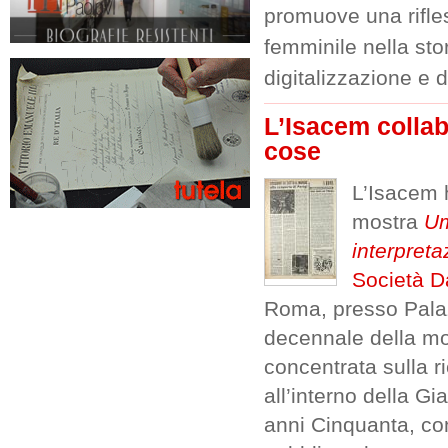
promuove una rifl
femminile nella stor
digitalizzazione e 
L’Isacem collab
cose
L’Isacem h
mostra
Um
interpreta
Società D
Roma, presso Palaz
decennale della mor
concentrata sulla r
all’interno della Gia
anni Cinquanta, con